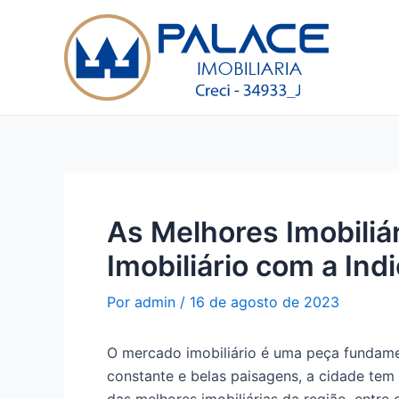
Ir
Post
para
navigation
o
conteúdo
As Melhores Imobiliá
Imobiliário com a Ind
Por
admin
/
16 de agosto de 2023
O mercado imobiliário é uma peça fundamen
constante e belas paisagens, a cidade tem