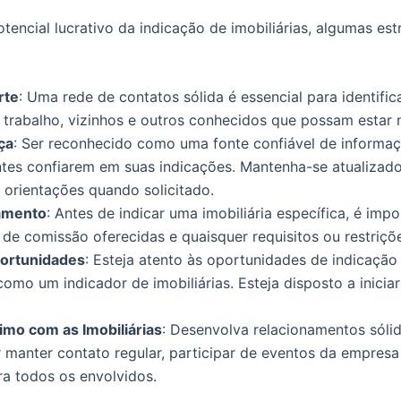
tencial lucrativo da indicação de imobiliárias, algumas es
rte
: Uma rede de contatos sólida é essencial para identifi
de trabalho, vizinhos e outros conhecidos que possam estar 
ça
: Ser reconhecido como uma fonte confiável de informa
ntes confiarem em suas indicações. Mantenha-se atualizad
 orientações quando solicitado.
namento
: Antes de indicar uma imobiliária específica, é imp
de comissão oferecidas e quaisquer requisitos ou restriçõ
portunidades
: Esteja atento às oportunidades de indicação 
como um indicador de imobiliárias. Esteja disposto a inicia
mo com as Imobiliárias
: Desenvolva relacionamentos sólid
r manter contato regular, participar de eventos da empresa
ra todos os envolvidos.