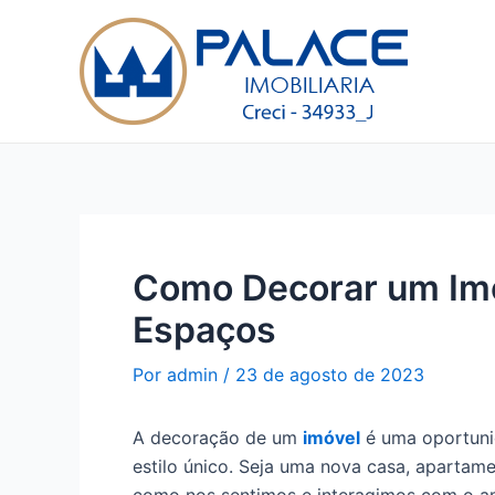
Ir
Post
para
navigation
o
conteúdo
Como Decorar um Imóv
Espaços
Por
admin
/
23 de agosto de 2023
A decoração de um
imóvel
é uma oportunid
estilo único. Seja uma nova casa, apartam