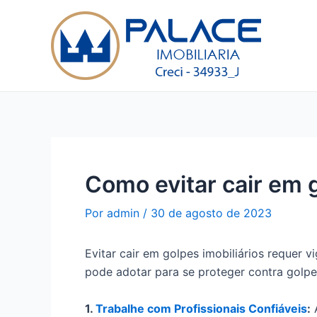
Ir
Post
para
navigation
o
conteúdo
Como evitar cair em g
Por
admin
/
30 de agosto de 2023
Evitar cair em golpes imobiliários requer 
pode adotar para se proteger contra golpes
1.
Trabalhe com Profissionais Confiáveis
:
A