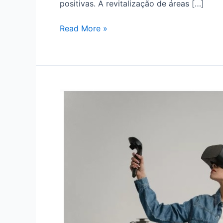
positivas. A revitalização de áreas […]
Read More »
O
Impacto
da
Tecnologia
na
Busca
por
Imóveis