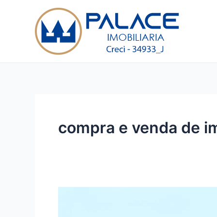
Ir
para
o
conteúdo
compra e venda de i
O
Processo