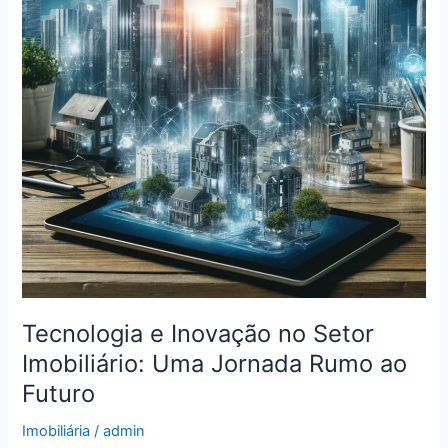
Setor
Imobiliário:
Uma
Jornada
Rumo
ao
Futuro
Tecnologia e Inovação no Setor
Imobiliário: Uma Jornada Rumo ao
Futuro
Imobiliária
/
admin